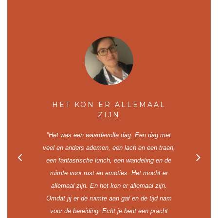
MAAL
EEN PRACHTIG WARM
MIJN
CADEAUTJE
JAR
n dag met
”Het one day Rest & Digest retreat was oprecht
”Lieve Ma
een traan,
een prachtig warm cadeautje. De zachtheid die
Heerlijk 
ing en de
Marcella van nature uitstraalt geeft een enorm
hun lijf t
mocht er
warm en welkom gevoel. Je bent veilig zodra je
het leven
al zijn.
binnen stapt. Het geeft ruimte om te ontdekken
ademhalin
e tijd nam
op een manier die prettig voelt. De duidelijke en
ikzelf be
n pracht
juiste manier van communiceren maakt dat de