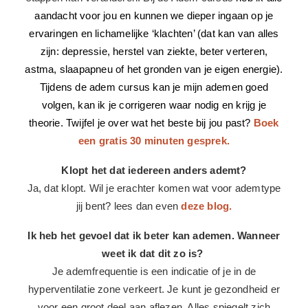
adempatroon is en hoe je dit door een paar simpele
stappen kan veranderen. Bij de Adem cursus
heb ik alle
aandacht voor jou en kunnen we dieper ingaan op je
ervaringen en lichamelijke ‘klachten’ (dat kan van alles
zijn: depressie, herstel van ziekte, beter verteren,
astma, slaapapneu of het gronden van je eigen energie).
Tijdens de adem cursus kan je mijn ademen goed
volgen, kan ik je corrigeren waar nodig en krijg je
theorie. Twijfel je over wat het beste bij jou past?
Boek
een gratis 30 minuten gesprek.
Klopt het dat iedereen anders ademt?
Ja, dat klopt. Wil je erachter komen wat voor ademtype
jij bent? lees dan even
deze blog.
Ik heb het gevoel dat ik beter kan ademen. Wanneer
weet ik dat dit zo is?
Je ademfrequentie is een indicatie of je in de