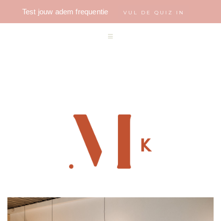
Test jouw adem frequentie
VUL DE QUIZ IN